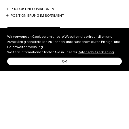
PRODUKTINFORMATIONEN
POSITIONIERUNG IM SORTIMENT
DOWNLOAD FACTSHEET
Wir verwenden Cookies, um unsere Website nutzerfreundlich und
zuverlässig bereitstellen zu können, unter anderem durch Erfolgs- und
Reichweitenmessung.
Weitere Informationen finden Sie in unserer
Datenschutzerklärung
.
OK
Das golden schimmernde Weizenbier wird mit Bio-
Weizenmalz gebraut und mit Edelweissblüten veredelt.
TASTING NOTES
Sanfte Fruchtnoten prägen dieses herrlich
erfrischende Weizenbier. Aromatisch und vollmundig im
Abgang.