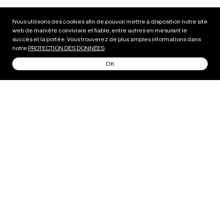
Nous utilisons des cookies afin de pouvoir mettre à disposition notre site
DOWNLOAD FACTSHEET
web de manière conviviale et fiable, entre autres en mesurant le
succès et la portée. Vous trouverez de plus amples informations dans
notre
PROTECTION DES DONNÉES
.
OK
La Witbier blonde offre un plaisir singulier grâce à son
affinage à l’arôme unique de l’edelweiss.
NOTES DE DÉGUSTATION
La BE Edelweiss est une bière fruitée et pétillante. Des
notes d’edelweiss et d’épices marquent son caractère
floral.
ACCORD BIÈRE-MET